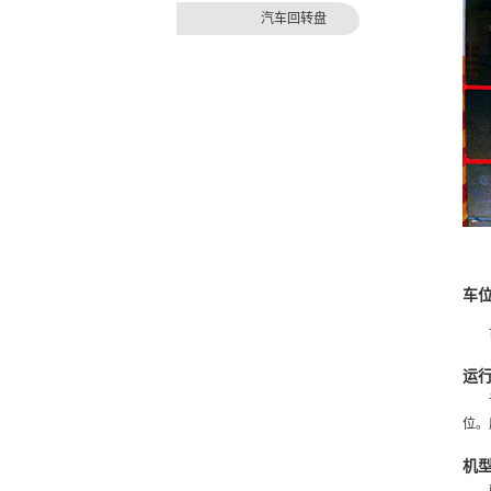
汽车回转盘
车
运
位。
机