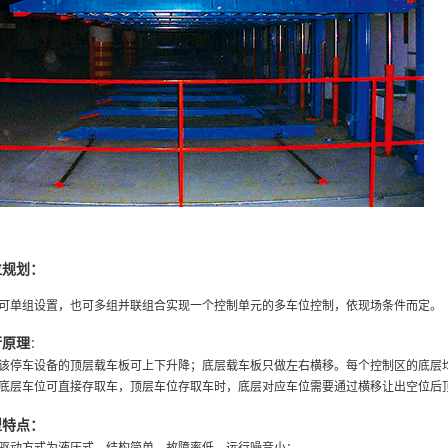
位规划：
可单组设置，也可多组并联组合实现一个控制单元的多车位控制，依现场条件而定。
行
原理
：
该停车设备的顶层载车板可上下升降；底层载车板只做左右横移。每个控制区的底层
底层车位可直接存取车，顶层车位存取车时，底层对应车位需要通过横移让出空位后
：
型特点