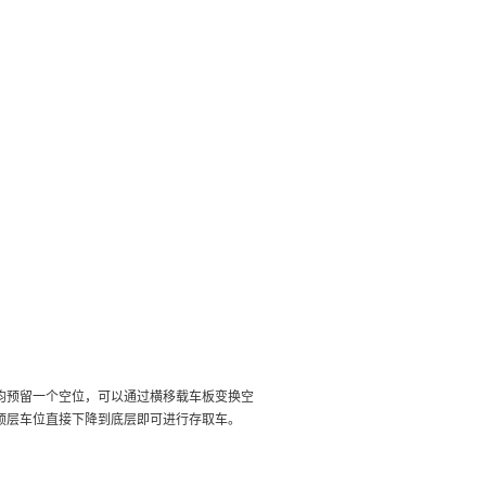
均预留一个空位，可以通过横移载车板变换空
顶层车位直接下降到底层即可进行存取车。